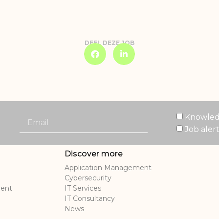
DEEL DEZE JOB
Knowled
Job aler
Discover more
Application Management
Cybersecurity
ment
IT Services
IT Consultancy
News