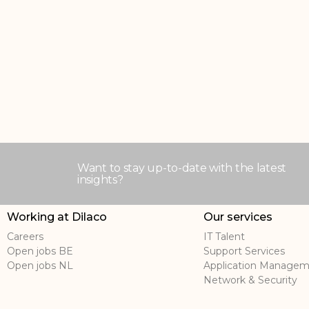
Want to stay up-to-date with the latest
insights?
Working at Dilaco
Our services
Careers
IT Talent
Open jobs BE
Support Services
Open jobs NL
Application Manage
Network & Security