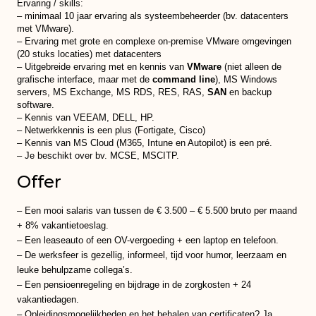
Ervaring / skills:
– minimaal 10 jaar ervaring als systeembeheerder (bv. datacenters
met VMware).
– Ervaring met grote en complexe on-premise VMware omgevingen
(20 stuks locaties) met datacenters
– Uitgebreide ervaring met en kennis van
VMware
(niet alleen de
grafische interface, maar met de
command line
), MS Windows
servers, MS Exchange, MS RDS, RES, RAS,
SAN
en backup
software.
– Kennis van VEEAM, DELL, HP.
– Netwerkkennis is een plus (Fortigate, Cisco)
– Kennis van MS Cloud (M365, Intune en Autopilot) is een pré.
– Je beschikt over bv. MCSE, MSCITP.
Offer
– Een mooi salaris van tussen de € 3.500 – € 5.500 bruto per maand
+ 8% vakantietoeslag.
– Een leaseauto of een OV-vergoeding + een laptop en telefoon.
– De werksfeer is gezellig, informeel, tijd voor humor, leerzaam en
leuke behulpzame collega’s.
– Een pensioenregeling en bijdrage in de zorgkosten + 24
vakantiedagen.
– Opleidingsmogelijkheden en het behalen van certificaten? Ja