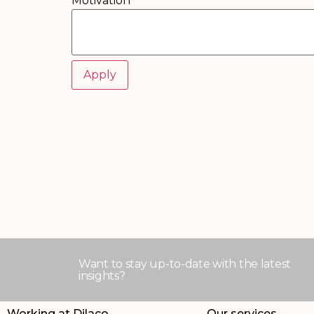
Motivation
Want to stay up-to-date with the latest
insights?
Working at Dilaco
Our services