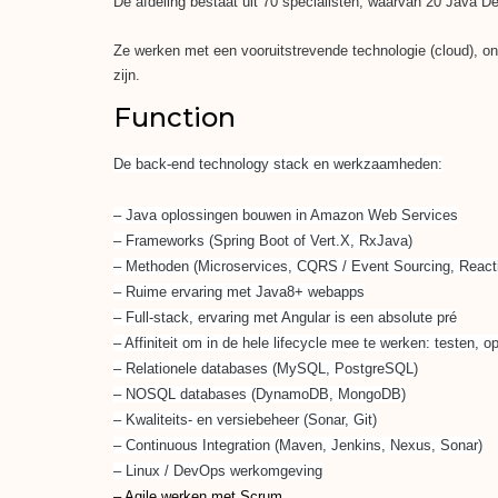
De afdeling bestaat uit 70 specialisten, waarvan 20 Java De
Ze werken met een vooruitstrevende technologie (cloud), on
zijn.
Function
De back-end technology stack en werkzaamheden:
– Java oplossingen bouwen in Amazon Web Services
– Frameworks (Spring Boot of Vert.X, RxJava)
– Methoden (Microservices, CQRS / Event Sourcing, Reac
– Ruime ervaring met Java8+ webapps
– Full-stack, ervaring met Angular is een absolute pré
– Affiniteit om in de hele lifecycle mee te werken: testen, o
– Relationele databases (MySQL, PostgreSQL)
– NOSQL databases (DynamoDB, MongoDB)
– Kwaliteits- en versiebeheer (Sonar, Git)
– Continuous Integration (Maven, Jenkins, Nexus, Sonar)
– Linux
/ DevOps werkomgeving
– Agile werken met Scrum