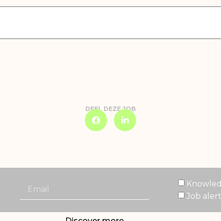
DEEL DEZE JOB
Knowled
Job aler
Discover more