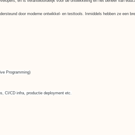
velopers, en is verantwoordelijk voor de ontwikkeling en het beheer van educa
dersteund door moderne ontwikkel- en testtools. Inmiddels hebben ze een bre
tive Programming)
ps, CI/CD infra, productie deployment etc.