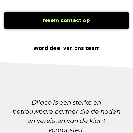
Neem contact op
Word deel van ons team
Tijd nemen om de noden van on
noden
bedrijf te begrijpen – dáár maak
Dilaco voor ons het verschil. In e
mum van tijd hadden we de juis