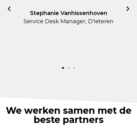
mensen om onze vacatures in t
vullen!
en
Filip Breugelmans
Team lead IT Infrastructure, AML
Antwerp
We werken samen met de
beste partners