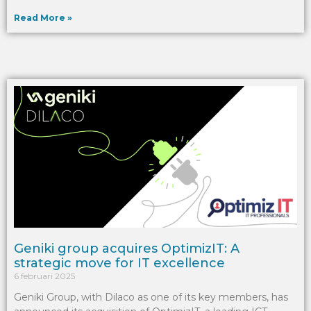
Read More »
Geniki group acquires OptimizIT: A
strategic move for IT excellence
6 februari 2025
Geniki Group, with Dilaco as one of its key members, has